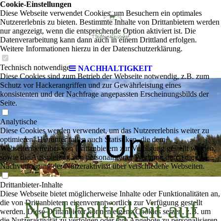
Cookie-Einstellungen
Diese Webseite verwendet Cookies, um Besuchern ein optimales
Nutzererlebnis zu bieten. Bestimmte Inhalte von Drittanbietern werden
nur angezeigt, wenn die entsprechende Option aktiviert ist. Die
Datenverarbeitung kann dann auch in einem Drittland erfolgen.
Weitere Informationen hierzu in der Datenschutzerklärung.
Technisch notwendige
NACHHALTIGKEIT
Diese Cookies sind zum Betrieb der Webseite notwendig, z.B. zum
Schutz vor Hackerangriffen und zur Gewährleistung eines
konsistenten und der Nachfrage angepassten Erscheinungsbilds der
Seite.
Analytische
Diese Cookies werden verwendet, um das Nutzererlebnis weiter zu
r Un
optimieren. Hierunter fallen auch Statistiken, die dem
Webseitenbetreiber von Drittanbietern zur Verfügung gestellt werden,
sowie die Ausspielung von personalisierter Werbung durch die
Nachverfolgung der Nutzeraktivität über verschiedene Webseiten.
Drittanbieter-Inhalte
Diese Webseite bietet möglicherweise Inhalte oder Funktionalitäten an,
Nachhaltigkeit auf
die von Drittanbietern eigenverantwortlich zur Verfügung gestellt
werden. Diese Drittanbieter können eigene Cookies setzen, z.B. um
die Nutzeraktivität zu verfolgen oder ihre Angebote zu personalisieren